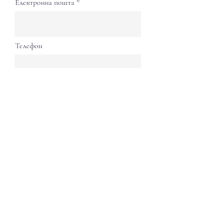
Електронна пошта
Телефон
Країна
Поточна посада та установа
Продовжуйте
Оцініть нас