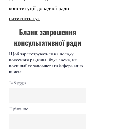
конституції дорадчої ради
натисніть тут
Бланк запрошення
консультативної ради
Щоб зареєструватися на посаду
почесного
радника, будь ласка, не
поспішайте заповнювати інформацію
нижче.
Ім&#39;я
Прізвище