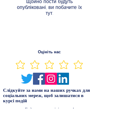
Щойно пости будуть
опубліковані, ви побачите їх
тут.
Оцініть нас
Слідкуйте за нами на наших ручках для
соціальних мереж, щоб залишатися в
курсі подій
Будь ласка, оцініть нас!
Зв'яжіться з нами за адресою:
admin@mediateguru.com