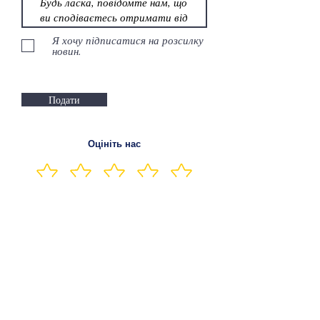
Я хочу підписатися на розсилку
новин.
Подати
Оцініть нас
Слідкуйте за нами на наших ручках для
соціальних мереж, щоб залишатися в
курсі подій
Будь ласка, оцініть нас!
Зв'яжіться з нами за адресою:
admin@mediateguru.com